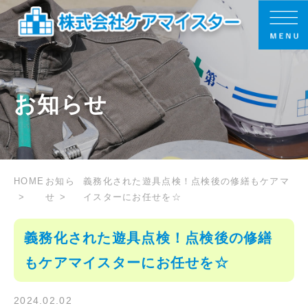
お知らせ
HOME
お知ら
義務化された遊具点検！点検後の修繕もケアマ
せ
イスターにお任せを☆
義務化された遊具点検！点検後の修繕
もケアマイスターにお任せを☆
2024.02.02