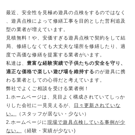
最近、安全性を見極め遊具の点検をするのではなく
、遊具点検によって修繕工事を目的とした営利追及
型の業者が増えています。
見積無料！や、安価すぎる遊具点検で契約をして結
局、修繕しなくても大丈夫な場所を修繕したり、過
度で高価な修繕を提案する業者がいます。
私達は、
豊富な経験実績で子供たちの安全を守り、
適正な価格で楽しい遊び場を維持する
のが遊具に携
わる業者としての心得だと考えています。
弊社でよくご相談を受ける業者例！
1.ホームページは、見目よく構成されていてしっか
りした会社に一見見えるが、
日々更新されていな
い。
（スタッフが居ない・少ない）
2.ホームページに
現場で遊具点検している事例が少
ない。
（経験・実績が少ない)