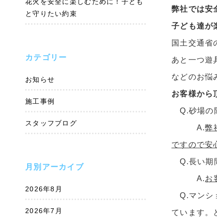
花火を安全に楽しむために！子ども
弊社では安
と守りたい約束
子ども達が
国土交通省
カテゴリー
あと一つ遊
などのお悩
お知らせ
お客様から
施工事例
Q.砂場の
スタッフブログ
A.
弊
ですので安
Q.長い期
月別アーカイブ
A.
お
2026年8月
Q.マンシ
2026年7月
ています。