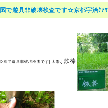
園で遊具非破壊検査です☆京都宇治ｹｱﾏｲ
鉄棒
児童公園で遊具非破壊検査です[:太陽:]