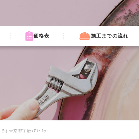
価格表
施工までの流れ
す☆京都宇治ｹｱﾏｲｽﾀｰ