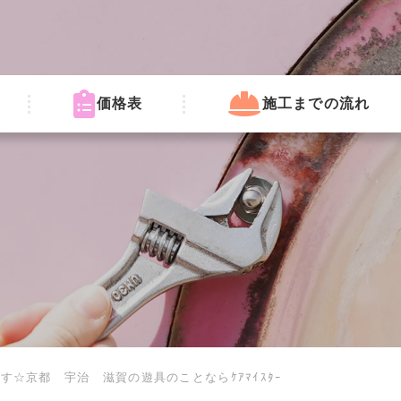
価格表
施工までの流れ
す☆京都 宇治 滋賀の遊具のことならｹｱﾏｲｽﾀｰ