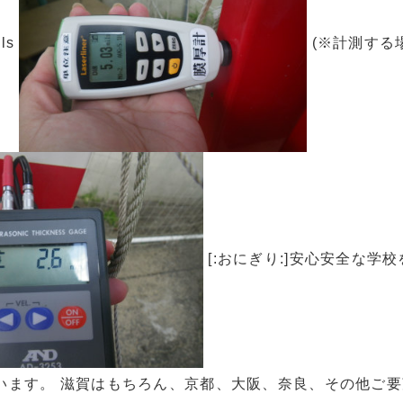
ils
(※計測する場
[:おにぎり:]安心安全な学
います。 滋賀はもちろん、京都、大阪、奈良、その他ご