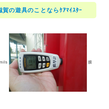
の遊具のことならｹｱﾏｲｽﾀｰ
mils
膜