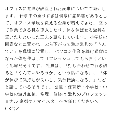
オフィスに遊具が設置された記事についてご紹介し
ます。 仕事中の座りすぎは健康に悪影響があるとし
て、オフィス環境を変える企業が増えてきた。 立っ
て作業できる机を導入したり、体を伸ばせる遊具を
置いたりといった工夫を凝らしています。 小学校の
園庭などに置かれ、ぶら下がって遊ぶ道具の「うん
てい」を職場に設置し、 パソコン作業を続け猫背に
なった体を伸ばしてリフレッシュしてもらおうとい
う配慮だそうです。 社員は、『打ち合わせで行き詰
ると「うんていやろうか」という話になる』、 『体
が伸びて気持ちが良いし、気分転換になる。』など
と話しているそうです。 公園・保育所・小学校・中
学校の遊具点検、修理、修繕は 遊具のプロフェッシ
ョナル 京都ケアマイスターへお任せください＼
(^o^)／