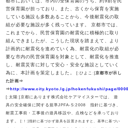
都市においては、市内の全保育園のうち、約9割を民
営保育園が担っており、また、古くから保育を実施
している施設も多数あることから、今後耐震化の取
組が必要な施設が多く残っています。 京都市では、
これまでから、民営保育園の耐震化に積極的に取り
組んできましたが、こうした現状を踏まえて、より
計画的に耐震化を進めていく為、耐震化の取組が必
要な市内の民営保育園を対象として、耐震化を推進
し、耐震災害に対して安心・安全な施設としていく
為に、本計画を策定しました。
[:ひよこ:]
京都市が示し
た計画⇒
⇒
http://www.city.kyoto.lg.jp/hokenfukushi/page/000
[:太陽:]京都にあります株式会社ケアマイスターでは、 遊
具の安全確保に関する規準JPFA-S:2008 指針に基づき、
耐震工事前・工事後の遊具移設や、点検などを承っており
ます。
[:！:]指針に基づかず遊具を設置されますと、基準に基づい