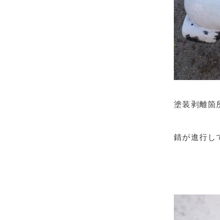
塗装剥離箇
錆が進行し