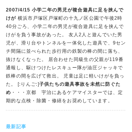
2007/4/15 小学二年の男児が複合遊具に足を挟んで
けが
横浜市戸塚区戸塚町の十九ノ区公園で午後2時
40分ごろ、小学二年の男児が複合遊具に足を挟んで
けがを負う事故があった。 友人2人と遊んでいた男
児が、滑り台やトンネルを一体化した遊具で、9セン
チ間隔に並べられた歩行用の鉄製の棒の間に落ち、
抜けなくなった。 居合わせた同級生の父親が119番
通報し、駆けつけたレスキュー隊が油圧ジャッキで
鉄棒の間を広げて救出。 児童は足に軽いけがを負っ
た。 [:りんご:]
子供たちの遊具事故を未然に防ぐた
め
・・・京都 宇治にあるケアマイスターでは、定
期的な点検・除菌・修繕をお奨めしています。
最新記事