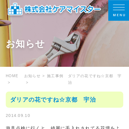
お知らせ
HOME
お知らせ
施工事例
ダリアの花ですね☆京都 宇
治
ダリアの花ですね☆京都 宇治
2014.09.10
遊具点検に行くと、綺麗に手入れされてる花壇をよ