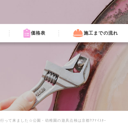
価格表
施工までの流れ
行って来ました☆公園・幼稚園の遊具点検は京都ｹｱﾏｲｽﾀｰ