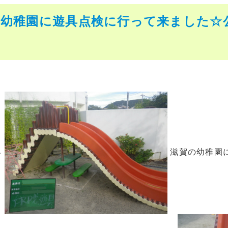
幼稚園に遊具点検に行って来ました☆公
具
滋賀の幼稚園に