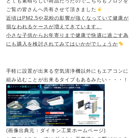
とても素晴らしい商品だったのでこちらもブログを
ご覧の皆さんへ共有させて頂きました
近頃はPM2.5や花粉の影響が強くなっていて健康が
損なわれるケースが増えてきています。
小さな子供からお年寄りまで健康で快適に過ごす為
にも購入を検討されてみてはいかがでしょうか
手軽に設置が出来る空気清浄機以外にもエアコンに
組み込むことが出来るタイプもあるみたい・・・！
(画像出典元：ダイキン工業ホームページ)