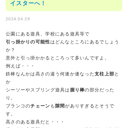
イスターへ！
2024.04.29
公園にある遊具、学校にある遊具等で
引っ掛かりの可能性
はどんなところにあるでしょう
か？
意外と引っ掛かかるところって多いんですよ。
例えば・・・
鉄棒なんかは高さの違う何連か連なった
支柱上部
と
か
シーソーやスプリング遊具は
握り棒
の部分だった
り。
ブランコの
チェーン
も
隙間
がありすぎるとそうで
す。
高さのある遊具だと・・・