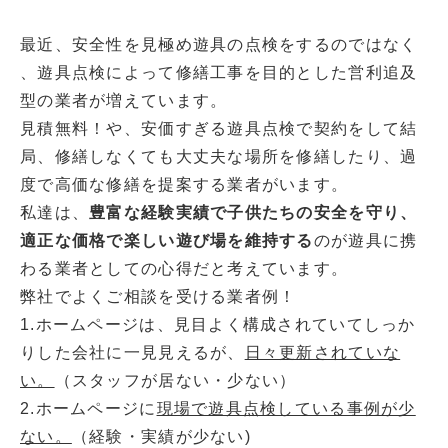
最近、安全性を見極め遊具の点検をするのではなく
、遊具点検によって修繕工事を目的とした営利追及
型の業者が増えています。
見積無料！や、安価すぎる遊具点検で契約をして結
局、修繕しなくても大丈夫な場所を修繕したり、過
度で高価な修繕を提案する業者がいます。
私達は、
豊富な経験実績で子供たちの安全を守り、
適正な価格で楽しい遊び場を維持する
のが遊具に携
わる業者としての心得だと考えています。
弊社でよくご相談を受ける業者例！
1.ホームページは、見目よく構成されていてしっか
りした会社に一見見えるが、
日々更新されていな
い。
（スタッフが居ない・少ない）
2.ホームページに
現場で遊具点検している事例が少
ない。
（経験・実績が少ない)